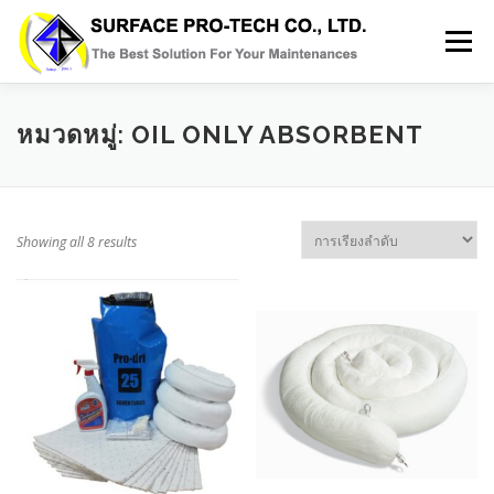
Skip
to
Menu
content
HOME
SERVICES
MRO PRODUCT
หมวดหมู่:
OIL ONLY ABSORBENT
ABOUT US
GALLERY
BLOG
CONTACT
Showing all 8 results