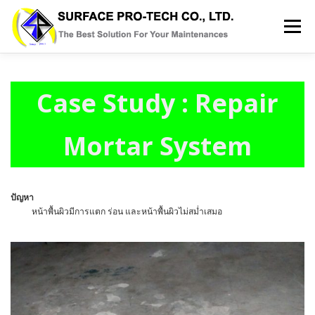
Skip
to
Menu
content
HOME
SERVICES
MRO PRODUCT
Case Study : Repair
ABOUT US
GALLERY
BLOG
CONTACT
Mortar System
ปัญหา
หน้าพื้นผิวมีการแตก ร่อน และหน้าพื้นผิวไม่สม่ำเสมอ