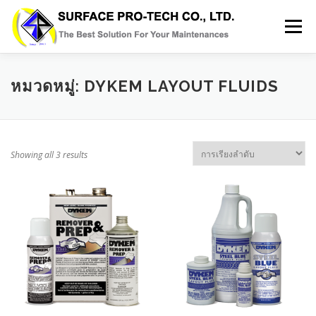
Skip
to
Menu
content
HOME
SERVICES
MRO PRODUCT
หมวดหมู่:
DYKEM LAYOUT FLUIDS
ABOUT US
GALLERY
BLOG
CONTACT
Showing all 3 results