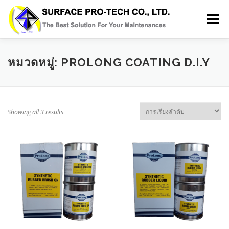
Skip
to
Menu
content
HOME
SERVICES
MRO PRODUCT
หมวดหมู่:
PROLONG COATING D.I.Y
ABOUT US
GALLERY
BLOG
CONTACT
Showing all 3 results