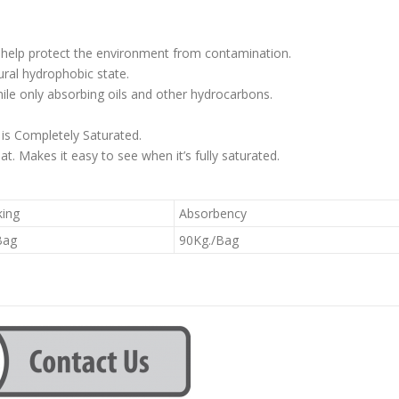
o help protect the environment from contamination.
ural hydrophobic state.
hile only absorbing oils and other hydrocarbons.
is Completely Saturated.
t. Makes it easy to see when it’s fully saturated.
king
Absorbency
Bag
90Kg./Bag