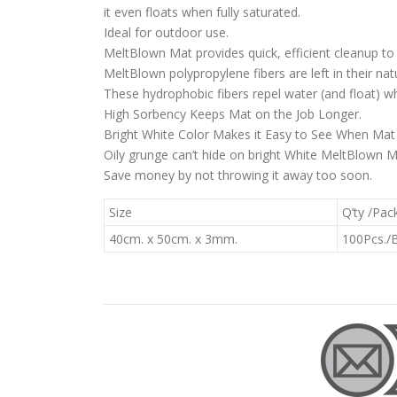
it even floats when fully saturated.
Ideal for outdoor use.
MeltBlown Mat provides quick, efficient cleanup t
MeltBlown polypropylene fibers are left in their nat
These hydrophobic fibers repel water (and float) w
High Sorbency Keeps Mat on the Job Longer.
Bright White Color Makes it Easy to See When Mat 
Oily grunge can’t hide on bright White MeltBlown Ma
Save money by not throwing it away too soon.
Size
Q’ty /Pac
40cm. x 50cm. x 3mm.
100Pcs./