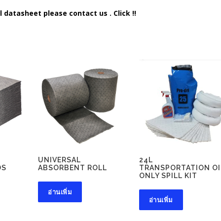
l datasheet please contact us . Click !!
UNIVERSAL
24L
DS
ABSORBENT ROLL
TRANSPORTATION OI
ONLY SPILL KIT
อ่านเพิ่ม
อ่านเพิ่ม