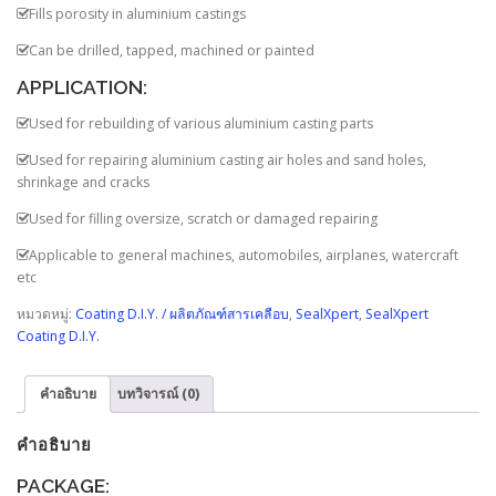
Fills porosity in aluminium castings
Can be drilled, tapped, machined or painted
APPLICATION:
Used for rebuilding of various aluminium casting parts
Used for repairing aluminium casting air holes and sand holes,
shrinkage and cracks
Used for filling oversize, scratch or damaged repairing
Applicable to general machines, automobiles, airplanes, watercraft
etc
หมวดหมู่:
Coating D.I.Y. / ผลิตภัณฑ์สารเคลือบ
,
SealXpert
,
SealXpert
Coating D.I.Y.
คำอธิบาย
บทวิจารณ์ (0)
คำอธิบาย
PACKAGE: