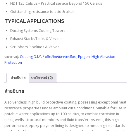
HDT 125 Celsius – Practical service beyond 150 Celsius
Outstanding resistance to acid & alkali
TYPICAL APPLICATIONS
Ducting Systems Cooling Towers
Exhaust Stacks Tanks & Vessels
Scrubbers Pipelines & Valves
หมวดหมู่:
Coating D.I.Y. / ผลิตภัณฑ์สารเคลือบ
,
Epigen
,
High Abrasion
Protection
คำอธิบาย
บทวิจารณ์ (0)
คำอธิบาย
A solventless, high build protective coating, possessing exceptional heat
resistance properties under ambient cure conditions. Suitable for use in
potable water applications up to 100 celcius, to combat corrosion in
tanks, wells, structural members and fluid transfer systems, this high
performance, epoxy polymer lining is designed to meet high standards