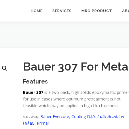
HOME
SERVICES
MRO PRODUCT
AB
Bauer 307 For Meta
Features
Bauer 307
is a two-pack, high solids epoxymastic primer
for use in cases where optimum pretreatment is not
feasible which may be applied in high film thickness
หมวดหมู่:
Bauer Evercote
,
Coating D.I.Y. / ผลิตภัณฑ์สาร
เคลือบ
,
Primer