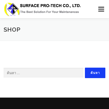
Skip
to
Menu
content
HOME
SERVICES
MRO PRODUCT
SHOP
ABOUT US
GALLERY
BLOG
CONTACT
ค้นหา
สำหรับ: