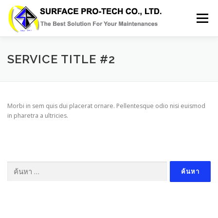
Skip
to
Menu
content
HOME
SERVICES
MRO PRODUCT
SERVICE TITLE #2
ABOUT US
GALLERY
BLOG
CONTACT
Morbi in sem quis dui placerat ornare. Pellentesque odio nisi euismod
in pharetra a ultricies.
ค้นหา
สำหรับ: