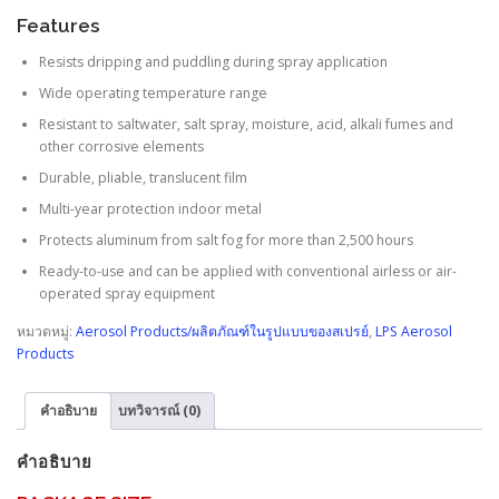
Features
Resists dripping and puddling during spray application
Wide operating temperature range
Resistant to saltwater, salt spray, moisture, acid, alkali fumes and
other corrosive elements
Durable, pliable, translucent film
Multi-year protection indoor metal
Protects aluminum from salt fog for more than 2,500 hours
Ready-to-use and can be applied with conventional airless or air-
operated spray equipment
หมวดหมู่:
Aerosol Products/ผลิตภัณฑ์ในรูปแบบของสเปรย์
,
LPS Aerosol
Products
คำอธิบาย
บทวิจารณ์ (0)
คำอธิบาย