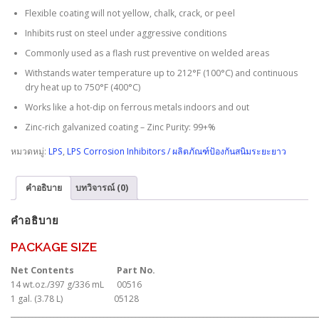
Flexible coating will not yellow, chalk, crack, or peel
Inhibits rust on steel under aggressive conditions
Commonly used as a flash rust preventive on welded areas
Withstands water temperature up to 212°F (100°C) and continuous
dry heat up to 750°F (400°C)
Works like a hot-dip on ferrous metals indoors and out
Zinc-rich galvanized coating – Zinc Purity: 99+%
หมวดหมู่:
LPS
,
LPS Corrosion Inhibitors / ผลิตภัณฑ์ป้องกันสนิมระยะยาว
คำอธิบาย
บทวิจารณ์ (0)
คำอธิบาย
PACKAGE SIZE
Net Contents
Part No.
14 wt.oz./397 g/336 mL 00516
1 gal. (3.78 L) 05128
______________________________________________________________________________________