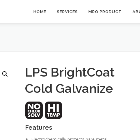
HOME
SERVICES
MRO PRODUCT
AB
LPS BrightCoat
Cold Galvanize
Features
Electrochemically protects bare metal